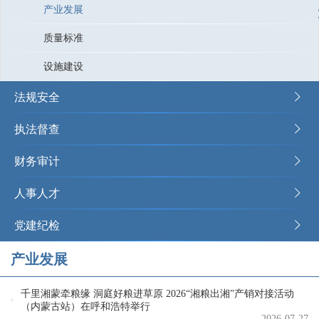
产业发展
质量标准
设施建设
法规安全
执法督查
财务审计
人事人才
党建纪检
产业发展
千里湘蒙牵粮缘 洞庭好粮进草原 2026“湘粮出湘”产销对接活动
（内蒙古站）在呼和浩特举行
2026-07-27